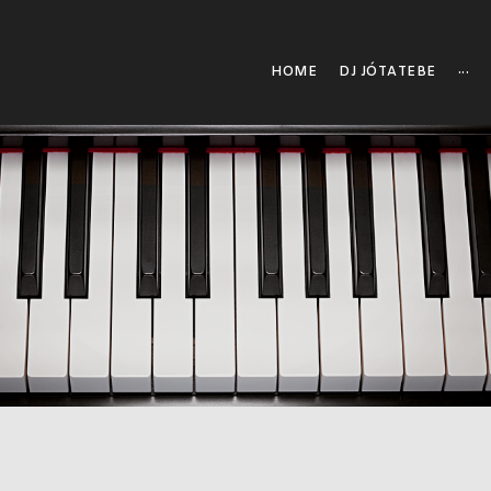
HOME
DJ JÓTATEBE
···